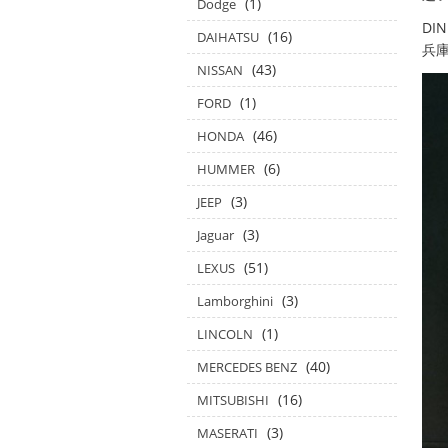
(1)
Dodge
DI
(16)
DAIHATSU
兵庫
(43)
NISSAN
(1)
FORD
(46)
HONDA
(6)
HUMMER
(3)
JEEP
(3)
Jaguar
(51)
LEXUS
(3)
Lamborghini
(1)
LINCOLN
(40)
MERCEDES BENZ
(16)
MITSUBISHI
(3)
MASERATI