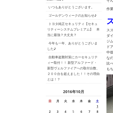
そ
いつもありがとうございます。
作業
ゴールデンウィークのお知らせ♪
トヨタ純正セキュリティ【セキュ
リティーシステムプレミアム】 本
ス
当に最強？大丈夫？
ダイ
ジ
今年も一年、ありがとうございま
ド
した♪
中
自動車盗難対策にカーセキュリテ
な
ィー取付！！ 新型アルファード・
比
新型ヴェルファイアへの取付台数、
も
２００台を超えました！！その理由
とは！？
2016年10月
日
月
火
水
木
金
土
1
2
3
4
5
6
7
8