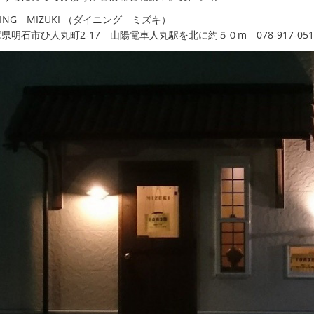
NING MIZUKI （ダイニング ミズキ）
県明石市ひ人丸町2-17 山陽電車人丸駅を北に約５０m 078-917-051