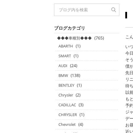
ブログカテゴリ
こん
(765)
◆◆◆車種別◆◆◆
(1)
ABARTH
い
今日
(1)
SMART
そ
(24)
AUDI
僕
先
(138)
BMW
リ
(1)
BENTLEY
待
以
(2)
Chrysler
も
(3)
CADILLAC
予
ジ
(1)
CHRYSLER
デ
(4)
Chevrolet
お
近い