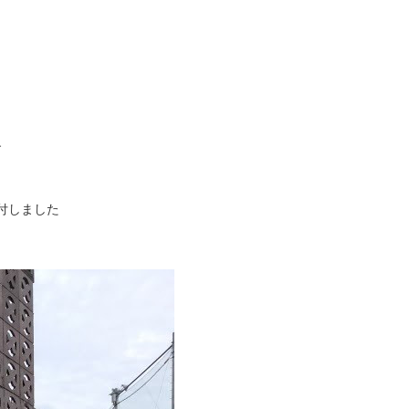
す
付しました