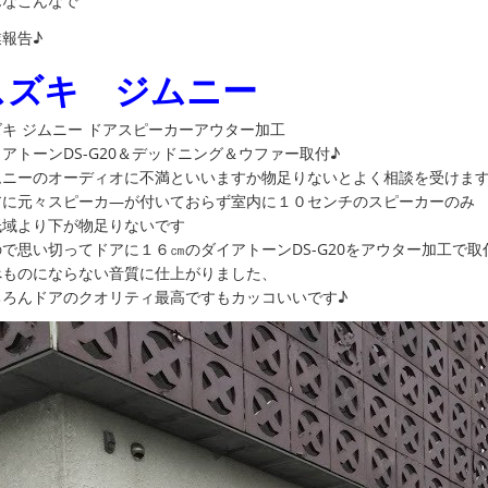
んなこんなで
報告♪
スズキ ジムニー
ズキ ジムニー ドアスピーカーアウター加工
アトーンDS-G20＆デッドニング＆ウファー取付♪
ムニーのオーディオに不満といいますか物足りないとよく相談を受けま
アに元々スピーカ―が付いておらず室内に１０センチのスピーカーのみ
低域より下が物足りないです
ので思い切ってドアに１６㎝のダイアトーンDS-G20をアウター加工で取
べものにならない音質に仕上がりました、
ちろんドアのクオリティ最高ですもカッコいいです♪