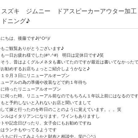
スズキ ジムニー ドアスピーカーアウター加工 
ドニング♪
にちは、後藤です♪(^O^)/
つもご観覧ありがとうございます♪
も一日お疲れ様でした(#^.^#) 明日は定休日です♪笑
うそう、昔はよくグルメネタも書いてたのですが最近は書いてなかった
がお勧めするお店ちょっとご紹介しようかなと♪
日１０月３日にリニューアルオープン
ニューアルの為の準備や改装などで約１年待ち
ちに待ったリニューアルオープン
前に伺った時、リニューアル前なのでもちろん１年以上前にはなるので
ともと予約しないと入れないお店と聞いてまして
約して嫁と行ったのを昨日のことのように覚えています。。。笑
ャンルはイタリアンになります、ワインもありますし
ートや記念日ぴったり、女子会にもお勧めですね
昼はランチもやってるようです
うちに行ってみようかと財布と相談中。笑(^◇^;)