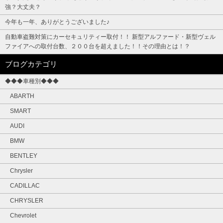
強？大丈夫？
今年も一年、ありがとうございました♪
自動車盗難対策にカーセキュリティー取付！！ 新型アルファード・新型ヴェル
ファイアへの取付台数、２００台を超えました！！その理由とは！？
ブログカテゴリ
◆◆◆車種別◆◆◆
ABARTH
SMART
AUDI
BMW
BENTLEY
Chrysler
CADILLAC
CHRYSLER
Chevrolet