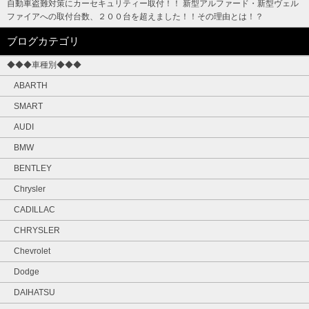
自動車盗難対策にカーセキュリティー取付！！ 新型アルファード・新型ヴェル
ファイアへの取付台数、２００台を超えました！！その理由とは！？
ブログカテゴリ
◆◆◆車種別◆◆◆
ABARTH
SMART
AUDI
BMW
BENTLEY
Chrysler
CADILLAC
CHRYSLER
Chevrolet
Dodge
DAIHATSU