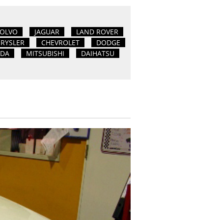
OLVO
JAGUAR
LAND ROVER
RYSLER
CHEVROLET
DODGE
DA
MITSUBISHI
DAIHATSU