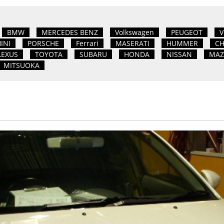
BMW
MERCEDES BENZ
Volkswagen
PEUGEOT
V
INI
PORSCHE
Ferrari
MASERATI
HUMMER
CH
LEXUS
TOYOTA
SUBARU
HONDA
NISSAN
MAZ
MITSUOKA