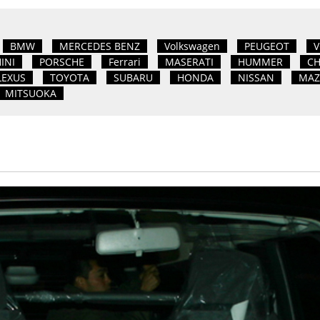
BMW
MERCEDES BENZ
Volkswagen
PEUGEOT
V
INI
PORSCHE
Ferrari
MASERATI
HUMMER
CH
LEXUS
TOYOTA
SUBARU
HONDA
NISSAN
MAZ
MITSUOKA