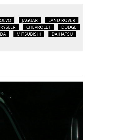
OLVO
JAGUAR
LAND ROVER
RYSLER
CHEVROLET
DODGE
DA
MITSUBISHI
DAIHATSU