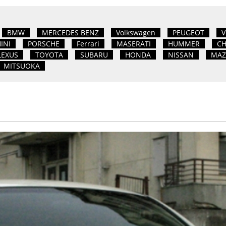
BMW
MERCEDES BENZ
Volkswagen
PEUGEOT
V
INI
PORSCHE
Ferrari
MASERATI
HUMMER
CH
LEXUS
TOYOTA
SUBARU
HONDA
NISSAN
MAZ
MITSUOKA