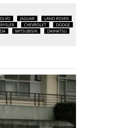
OLVO
JAGUAR
LAND ROVER
RYSLER
CHEVROLET
DODGE
DA
MITSUBISHI
DAIHATSU