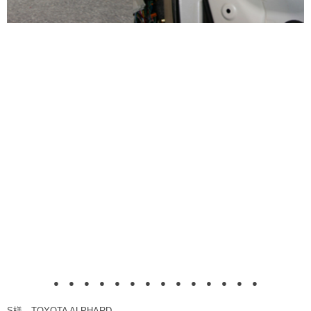
●
●
●
●
●
●
●
●
●
●
●
●
●
●
S様 TOYOTA ALPHARD